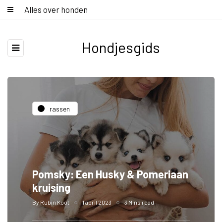
Alles over honden
Hondjesgids
rassen
Pomsky: Een Husky & Pomeriaan
kruising
By
Rubin Koot
1 april 2023
3 Mins read