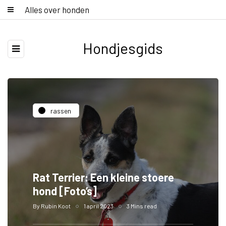
Alles over honden
Hondjesgids
rassen
Rat Terrier: Een kleine stoere
hond [Foto’s]
By
Rubin Koot
1 april 2023
3 Mins read