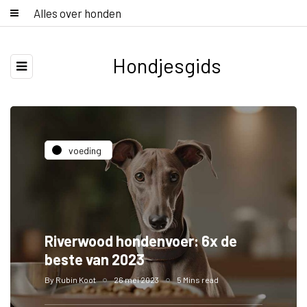
Alles over honden
Hondjesgids
voeding
Riverwood hondenvoer: 6x de
beste van 2023
By
Rubin Koot
26 mei 2023
5 Mins read