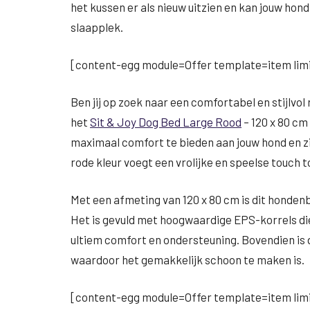
het kussen er als nieuw uitzien en kan jouw hon
slaapplek.
[content-egg module=Offer template=item limi
Ben jij op zoek naar een comfortabel en stijlvo
het
Sit & Joy Dog Bed Large Rood
– 120 x 80 c
maximaal comfort te bieden aan jouw hond en ziet
rode kleur voegt een vrolijke en speelse touch t
Met een afmeting van 120 x 80 cm is dit honden
Het is gevuld met hoogwaardige EPS-korrels di
ultiem comfort en ondersteuning. Bovendien i
waardoor het gemakkelijk schoon te maken is.
[content-egg module=Offer template=item limi