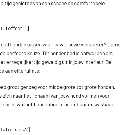
d altijd genieten van een schone en comfortabele
t=1 offset=1]
l rood hondenkussen voor jouw trouwe viervoeter? Dan is
m de perfecte keuze! Dit hondenbed is ontworpen om
 er tegelijkertijd geweldig uit in jouw interieur. De
oe aan elke ruimte.
bed groot genoeg voor middelgrote tot grote honden.
e zich naar het lichaam van jouw hond vormen voor
s de hoes van het hondenbed afneembaar en wasbaar,
t=1 offset=2]