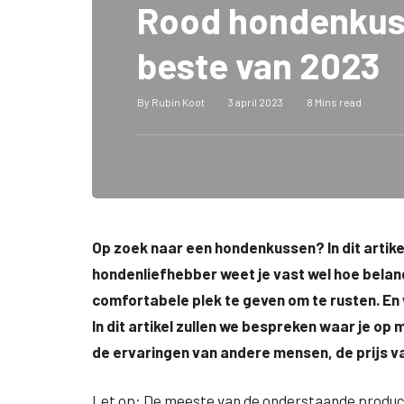
Rood hondenkus
beste van 2023
By
Rubin Koot
3 april 2023
8 Mins read
Op zoek naar een hondenkussen? In dit artikel
hondenliefhebber weet je vast wel hoe belang
comfortabele plek te geven om te rusten. En 
In dit artikel zullen we bespreken waar je op
de ervaringen van andere mensen, de prijs v
Let op: De meeste van de onderstaande producte