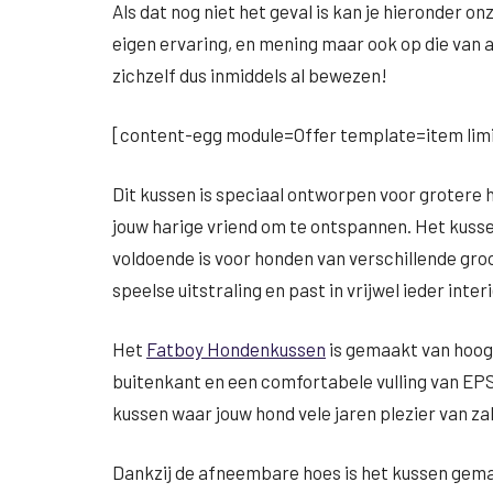
Als dat nog niet het geval is kan je hieronder onz
eigen ervaring, en mening maar ook op die va
zichzelf dus inmiddels al bewezen!
[content-egg module=Offer template=item limi
Dit kussen is speciaal ontworpen voor grotere 
jouw harige vriend om te ontspannen. Het kusse
voldoende is voor honden van verschillende groo
speelse uitstraling en past in vrijwel ieder interi
Het
Fatboy Hondenkussen
is gemaakt van hoogw
buitenkant en een comfortabele vulling van EP
kussen waar jouw hond vele jaren plezier van za
Dankzij de afneembare hoes is het kussen gemak