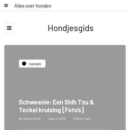
Alles over honden
Hondjesgids
rassen
Schweenie: Een Shih Tzu &
Teckel kruising [Foto’s]
By
Rubin Koot
3 april 2023
3 Mins read