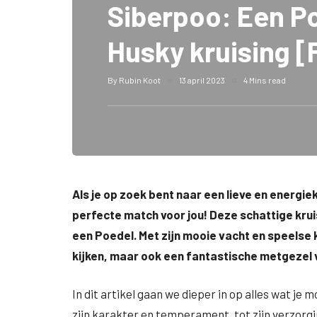
Siberpoo: Een P
Husky kruising [
By
Rubin Koot
13 april 2023
4 Mins read
Als je op zoek bent naar een lieve en energie
perfecte match voor jou! Deze schattige krui
een Poedel. Met zijn mooie vacht en speelse ka
kijken, maar ook een fantastische metgezel v
In dit artikel gaan we dieper in op alles wat je
zijn karakter en temperament, tot zijn verzorg