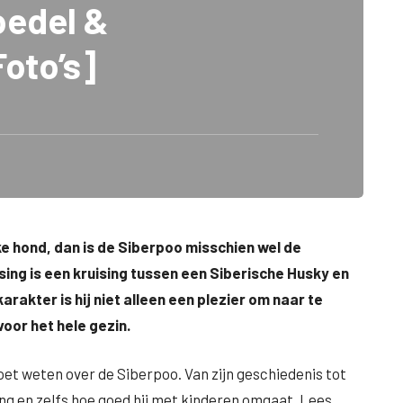
oedel &
Foto’s]
ke hond, dan is de Siberpoo misschien wel de
sing is een kruising tussen een Siberische Husky en
rakter is hij niet alleen een plezier om naar te
oor het hele gezin.
 moet weten over de Siberpoo. Van zijn geschiedenis tot
ing en zelfs hoe goed hij met kinderen omgaat. Lees