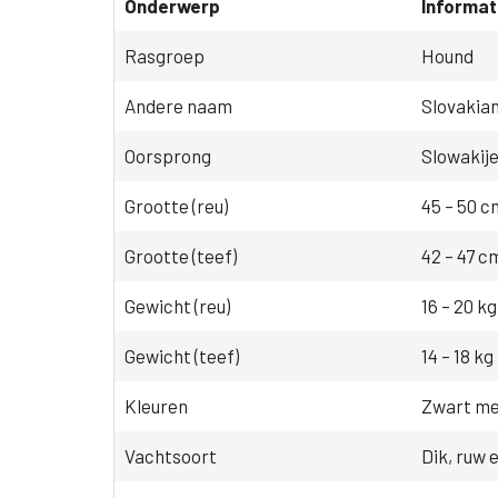
Onderwerp
Informat
Rasgroep
Hound
Andere naam
Slovakia
Oorsprong
Slowakij
Grootte (reu)
45 – 50 c
Grootte (teef)
42 – 47 c
Gewicht (reu)
16 – 20 kg
Gewicht (teef)
14 – 18 kg
Kleuren
Zwart me
Vachtsoort
Dik, ruw 