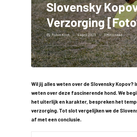
Slovensky Kopov:
Verzorging [Foto
By
Rubin Koot
4 april 2023
3 Mins read
Wil jij alles weten over de Slovensky Kopov? In
weten over deze fascinerende hond. We begi
het uiterlijk en karakter, bespreken het tem
verzorging. Tot slot vergelijken we de Slov
af met een conclusie.