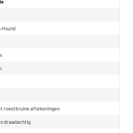
ie
n Hound
e
m
m
t roestbruine aftekeningen
en draadachtig