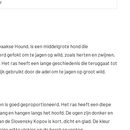
ar
waakse Hound, is een middelgrote hond die
rd gefokt om te jagen op wild, zoals herten en zwijnen,
Het ras heeft een lange geschiedenis die teruggaat tot
k gebruikt door de adel om te jagen op groot wild.
n is goed geproportioneerd. Het ras heeft een diepe
lang en hangen langs het hoofd. De ogen zijn donker en
n de Slovensky Kopov is kort, dicht en glad. De kleur
eine witte vlekjes op de borst en voeten.