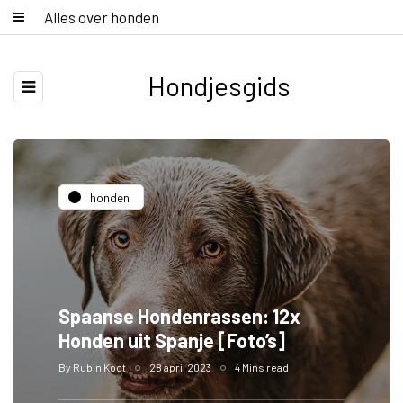
Alles over honden
Hondjesgids
honden
Spaanse Hondenrassen: 12x
Honden uit Spanje [Foto’s]
By
Rubin Koot
28 april 2023
4 Mins read