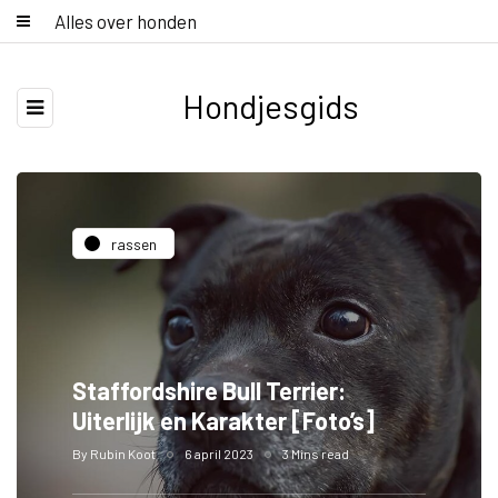
Alles over honden
Hondjesgids
rassen
Staffordshire Bull Terrier:
Uiterlijk en Karakter [Foto’s]
By
Rubin Koot
6 april 2023
3 Mins read