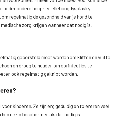
emen voorkomen. Enkele van de meest voorkomende
n onder andere heup- en elleboogdysplasie,
k om regelmatig de gezondheid van je hond te
e medische zorg krijgen wanneer dat nodig is.
gelmatig geborsteld moet worden om klitten en vuil te
choon en droog te houden om oorinfecties te
oeten ook regelmatig geknipt worden.
deren?
voor kinderen. Ze zijn erg geduldig en tolereren veel
 hun gezin beschermen als dat nodig is.