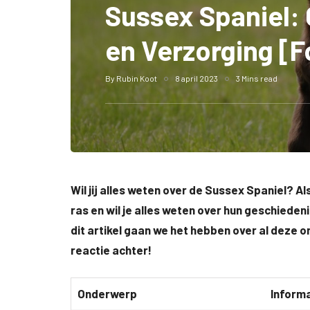
Sussex Spaniel:
en Verzorging [F
By
Rubin Koot
8 april 2023
3 Mins read
Wil jij alles weten over de Sussex Spaniel? A
ras en wil je alles weten over hun geschieden
dit artikel gaan we het hebben over al deze o
reactie achter!
Onderwerp
Informa