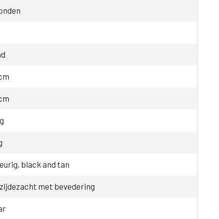
onden
nd
 cm
 cm
kg
g
eurig, black and tan
 zijdezacht met bevedering
ar