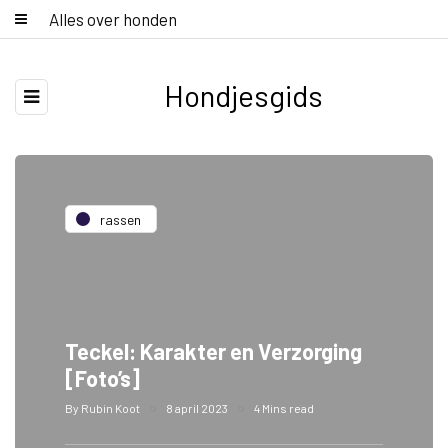
Alles over honden
Hondjesgids
rassen
Teckel: Karakter en Verzorging
[Foto’s]
By
Rubin Koot
8 april 2023
4 Mins read