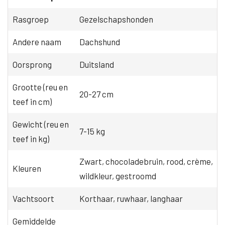
Rasgroep
Gezelschapshonden
Andere naam
Dachshund
Oorsprong
Duitsland
Grootte (reu en
20-27 cm
teef in cm)
Gewicht (reu en
7-15 kg
teef in kg)
Zwart, chocoladebruin, rood, crème,
Kleuren
wildkleur, gestroomd
Vachtsoort
Korthaar, ruwhaar, langhaar
Gemiddelde