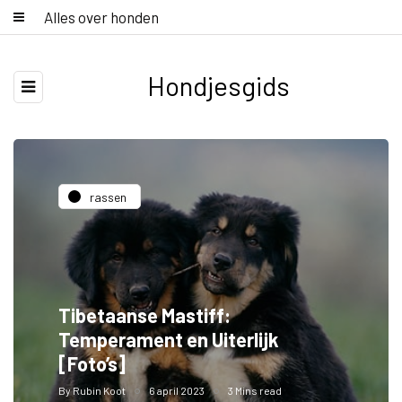
Alles over honden
Hondjesgids
rassen
Tibetaanse Mastiff:
Temperament en Uiterlijk
[Foto’s]
By
Rubin Koot
6 april 2023
3 Mins read