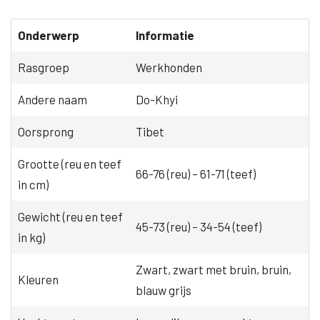
Onderwerp
Informatie
Rasgroep
Werkhonden
Andere naam
Do-Khyi
Oorsprong
Tibet
Grootte (reu en teef
66-76 (reu) – 61-71 (teef)
in cm)
Gewicht (reu en teef
45-73 (reu) – 34-54 (teef)
in kg)
Zwart, zwart met bruin, bruin,
Kleuren
blauw grijs