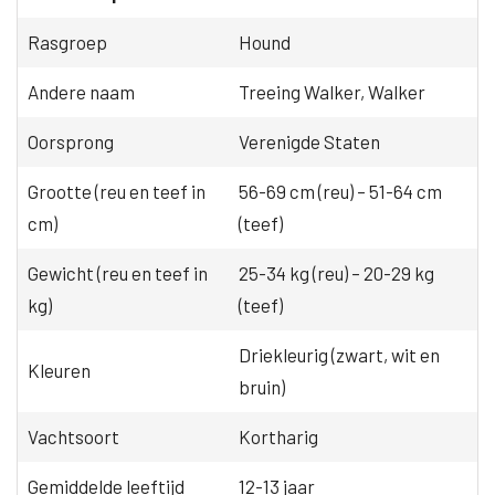
Rasgroep
Hound
Andere naam
Treeing Walker, Walker
Oorsprong
Verenigde Staten
Grootte (reu en teef in
56-69 cm (reu) – 51-64 cm
cm)
(teef)
Gewicht (reu en teef in
25-34 kg (reu) – 20-29 kg
kg)
(teef)
Driekleurig (zwart, wit en
Kleuren
bruin)
Vachtsoort
Kortharig
Gemiddelde leeftijd
12-13 jaar