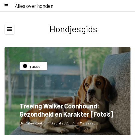
Alles over honden
Hondjesgids
rassen
Treeing Walker Coonhound:
Gezondheid en Karakter [Foto’s]
By
Rubin Koot
13 april 2023
4 Mins read