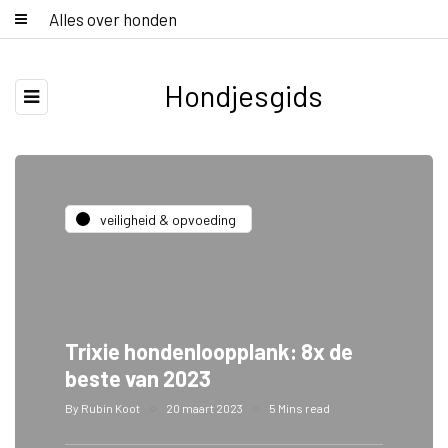
Alles over honden
Hondjesgids
veiligheid & opvoeding
Trixie hondenloopplank: 8x de
beste van 2023
By
Rubin Koot
20 maart 2023
5 Mins read