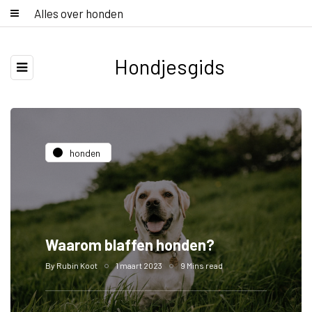
Alles over honden
Hondjesgids
honden
Waarom blaffen honden?
By
Rubin Koot
1 maart 2023
9 Mins read