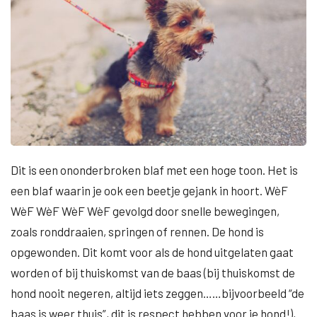
Dit is een ononderbroken blaf met een hoge toon. Het is
een blaf waarin je ook een beetje gejank in hoort. WèF
WèF WèF WèF WèF gevolgd door snelle bewegingen,
zoals ronddraaien, springen of rennen. De hond is
opgewonden. Dit komt voor als de hond uitgelaten gaat
worden of bij thuiskomst van de baas (bij thuiskomst de
hond nooit negeren, altijd iets zeggen……bijvoorbeeld “de
baas is weer thuis”, dit is respect hebben voor je hond!),