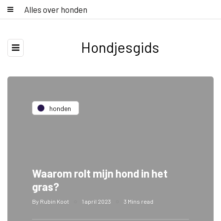
Alles over honden
Hondjesgids
honden
Waarom rolt mijn hond in het
gras?
By
Rubin Koot
1 april 2023
3 Mins read