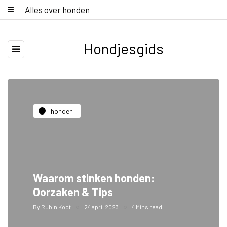
Alles over honden
Hondjesgids
honden
Waarom stinken honden:
Oorzaken & Tips
By
Rubin Koot
24 april 2023
4 Mins read