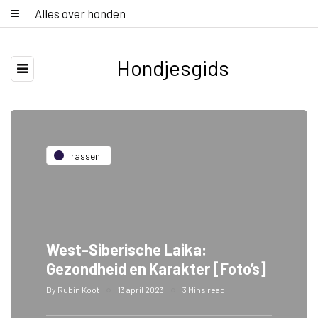
Alles over honden
Hondjesgids
rassen
West-Siberische Laika:
Gezondheid en Karakter [Foto’s]
By
Rubin Koot
13 april 2023
3 Mins read