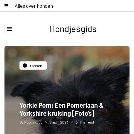
Alles over honden
Hondjesgids
rassen
Yorkie Pom: Een Pomeriaan &
Yorkshire kruising [Foto’s]
By
Rubin Koot
8 april 2023
3 Mins read