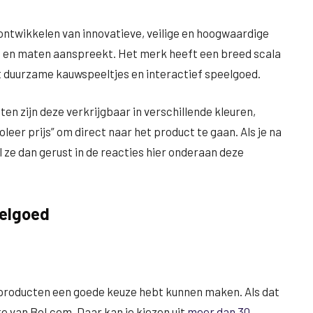
 ontwikkelen van innovatieve, veilige en hoogwaardige
n en maten aanspreekt. Het merk heeft een breed scala
ot duurzame kauwspeeltjes en interactief speelgoed.
n zijn deze verkrijgbaar in verschillende kleuren,
eer prijs” om direct naar het product te gaan. Als je na
l ze dan gerust in de reacties hier onderaan deze
elgoed
e producten een goede keuze hebt kunnen maken. Als dat
te van Bol.com. Daar kan je kiezen uit
meer dan 30