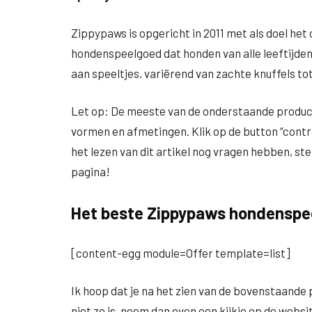
Zippypaws is opgericht in 2011 met als doel het
hondenspeelgoed dat honden van alle leeftijde
aan speeltjes, variërend van zachte knuffels t
Let op: De meeste van de onderstaande producte
vormen en afmetingen. Klik op de button “control
het lezen van dit artikel nog vragen hebben, ste
pagina!
Het beste Zippypaws hondenspe
[content-egg module=Offer template=list]
Ik hoop dat je na het zien van de bovenstaand
niet zo is, neem dan even een kijkje op de websi