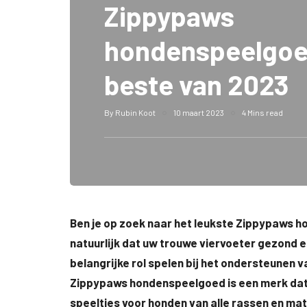
Zippypaws
hondenspeelgoe
beste van 2023
By
Rubin Koot
10 maart 2023
4 Mins read
Ben je op zoek naar het leukste Zippypaws h
natuurlijk dat uw trouwe viervoeter gezond e
belangrijke rol spelen bij het ondersteunen 
Zippypaws hondenspeelgoed is een merk dat z
speeltjes voor honden van alle rassen en mat