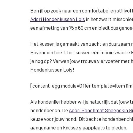
Ben jij op zoek naar een comfortabel en stijlvo
Adori Hondenkussen Lois
in het zwart misschien
een afmeting van 75 x 60 cm en biedt dus genoe
Het kussen is gemaakt van zacht en duurzaam ma
Bovendien heeft het kussen een mooie zwarte kle
je nog op? Verwen jouw trouwe viervoeter met het
Hondenkussen Lois!
[content-egg module=Offer template=item limi
Als hondenliefhebber wil je natuurlijk dat jouw 
hondenbench. De
Adori Benchmat Sheepskin Gr
keuze voor jouw hond! Dit zachte hondenbench
aangename en knusse slaapplaats te bieden.