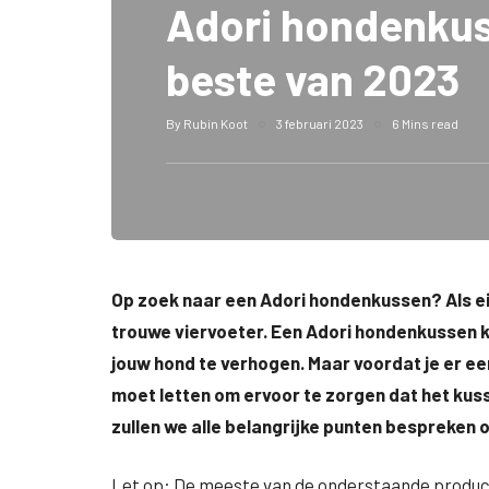
Adori hondenkus
beste van 2023
By
Rubin Koot
3 februari 2023
6 Mins read
Op zoek naar een Adori hondenkussen? Als eig
trouwe viervoeter. Een Adori hondenkussen k
jouw hond te verhogen. Maar voordat je er ee
moet letten om ervoor te zorgen dat het kusse
zullen we alle belangrijke punten bespreken o
Let op: De meeste van de onderstaande producte