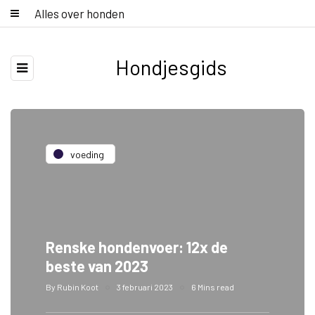
Alles over honden
Hondjesgids
voeding
Renske hondenvoer: 12x de
beste van 2023
By
Rubin Koot
3 februari 2023
6 Mins read