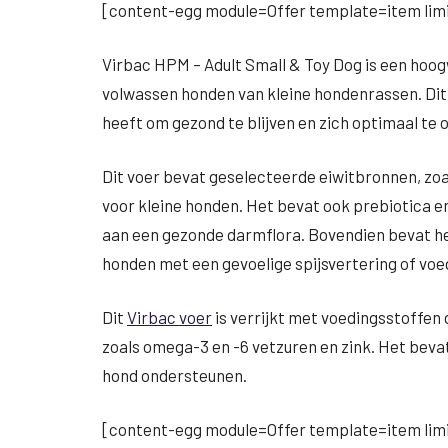
[content-egg module=Offer template=item limi
Virbac HPM – Adult Small & Toy Dog is een hoo
volwassen honden van kleine hondenrassen. Dit 
heeft om gezond te blijven en zich optimaal te 
Dit voer bevat geselecteerde eiwitbronnen, zoal
voor kleine honden. Het bevat ook prebiotica en
aan een gezonde darmflora. Bovendien bevat he
honden met een gevoelige spijsvertering of voe
Dit
Virbac voer
is verrijkt met voedingsstoffen 
zoals omega-3 en -6 vetzuren en zink. Het bev
hond ondersteunen.
[content-egg module=Offer template=item limi