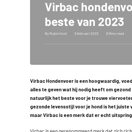
Virbac hondenvoe
beste van 2023
By
Rubin Koot
5 februari 2023
8 Mins read
Virbac Hondenvoer is een hoogwaardig, voedz
alles te geven wat hij nodig heeft om gezond e
natuurlijk het beste voor je trouwe viervoet
gezonde levensstijl voor je hond is het juiste
maar Virbac is een merk dat er echt uitspring
Virbac is een gerenommeerd merk dat zich richt