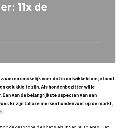
r: 11x de
aam en smakelijk voer dat is ontwikkeld om je hond
n gelukkig te zijn. Als hondenbezitter wil je
er. Een van de belangrijkste aspecten van een
 voer. Er zijn talloze merken hondenvoer op de markt,
t.
 op de gezondheid en het welzijn van huisdieren. Het