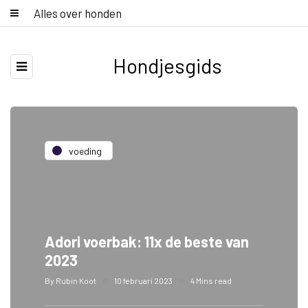
Alles over honden
Hondjesgids
voeding
Adori voerbak: 11x de beste van
2023
By
Rubin Koot
10 februari 2023
4 Mins read