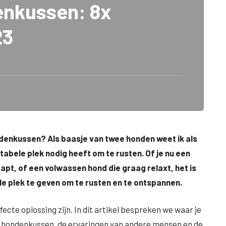
nkussen: 8x
23
denkussen? Als baasje van twee honden weet ik als
tabele plek nodig heeft om te rusten. Of je nu een
apt, of een volwassen hond die graag relaxt, het is
e plek te geven om te rusten en te ontspannen.
cte oplossing zijn. In dit artikel bespreken we waar je
f hondenkussen, de ervaringen van andere mensen en de