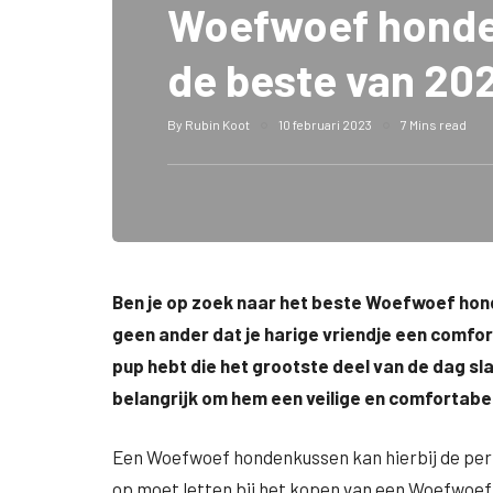
Woefwoef honde
de beste van 20
By
Rubin Koot
10 februari 2023
7 Mins read
Ben je op zoek naar het beste Woefwoef hon
geen ander dat je harige vriendje een comfor
pup hebt die het grootste deel van de dag sla
belangrijk om hem een veilige en comfortabel
Een Woefwoef hondenkussen kan hierbij de perfe
op moet letten bij het kopen van een Woefwoe