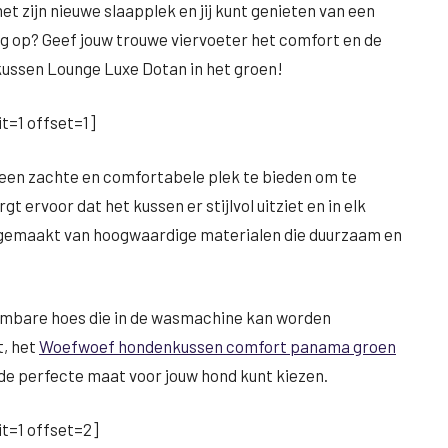
met zijn nieuwe slaapplek en jij kunt genieten van een
og op? Geef jouw trouwe viervoeter het comfort en de
kussen Lounge Luxe Dotan in het groen!
t=1 offset=1]
 een zachte en comfortabele plek te bieden om te
 ervoor dat het kussen er stijlvol uitziet en in elk
 gemaakt van hoogwaardige materialen die duurzaam en
eembare hoes die in de wasmachine kan worden
t, het
Woefwoef hondenkussen comfort panama groen
e de perfecte maat voor jouw hond kunt kiezen.
t=1 offset=2]