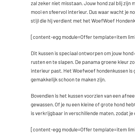
zal zeker niet misstaan. Jouw hond zal blij zijn 
mooi en sfeervol interieur. Dus waar wacht je n
stijl die hij verdient met het WoefWoef Honden
[content-egg module=Offer template=item limi
Dit kussen is speciaal ontworpen om jouw hond
rusten en te slapen. De panama groene kleur zorgt
interieur past. Het Woefwoef hondenkussen is
gemakkelijk schoon te maken zijn.
Bovendien is het kussen voorzien van een afn
gewassen. Of je nu een kleine of grote hond heb
is verkrijgbaar in verschillende maten, zodat j
[content-egg module=Offer template=item limi