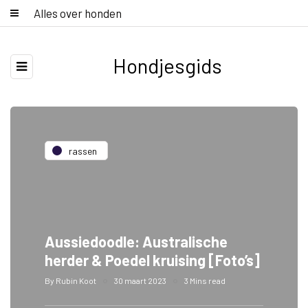
Alles over honden
Hondjesgids
rassen
Aussiedoodle: Australische
herder & Poedel kruising [Foto’s]
By
Rubin Koot
30 maart 2023
3 Mins read