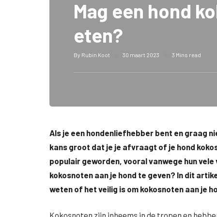
Mag een hond k
eten?
By
Rubin Koot
30 maart 2023
3 Mins read
Als je een hondenliefhebber bent en graag ni
kans groot dat je je afvraagt of je hond ko
populair geworden, vooral vanwege hun vele v
kokosnoten aan je hond te geven? In dit artik
weten of het veilig is om kokosnoten aan je h
Kokosnoten zijn inheems in de tropen en hebben