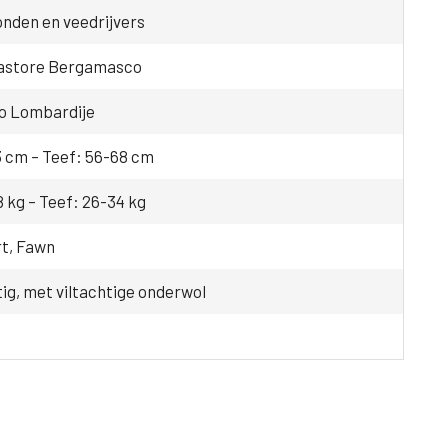
nden en veedrijvers
astore Bergamasco
gio Lombardije
3 cm – Teef: 56-68 cm
 kg – Teef: 26-34 kg
rt, Fawn
g, met viltachtige onderwol