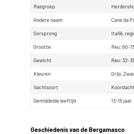
Rasgroep
Herdersho
Andere naam
Cane da P
Oorsprong
Italië, re
Grootte
Reu: 60-7
Gewicht
Reu: 32-38
Kleuren
Grijs, Zwa
Vachtsoort
Koordachti
Gemiddelde leeftijd
13-15 jaar
Geschiedenis van de Bergamasco