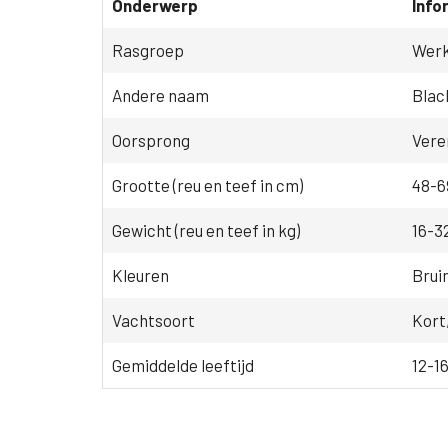
Onderwerp
Info
Rasgroep
Wer
Andere naam
Blac
Oorsprong
Vere
Grootte (reu en teef in cm)
48-69
Gewicht (reu en teef in kg)
16-32
Kleuren
Bruin
Vachtsoort
Kort,
Gemiddelde leeftijd
12-16