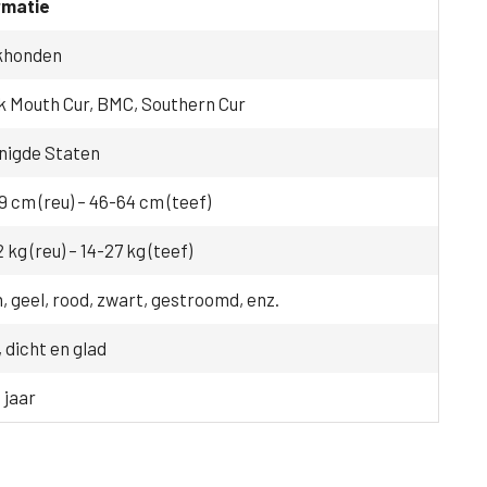
rmatie
khonden
k Mouth Cur, BMC, Southern Cur
nigde Staten
 cm (reu) – 46-64 cm (teef)
 kg (reu) – 14-27 kg (teef)
, geel, rood, zwart, gestroomd, enz.
 dicht en glad
 jaar