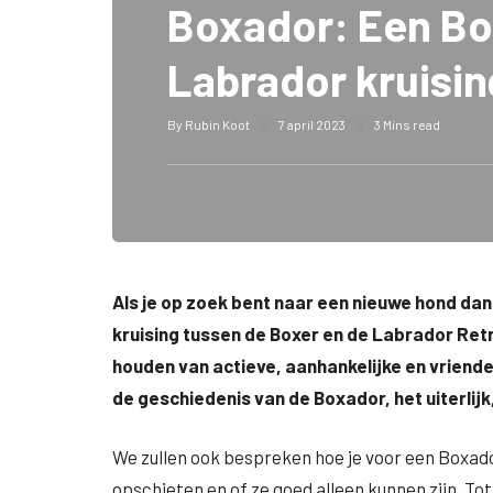
Boxador: Een Bo
Labrador kruisin
By
Rubin Koot
7 april 2023
3 Mins read
Als je op zoek bent naar een nieuwe hond da
kruising tussen de Boxer en de Labrador Retr
houden van actieve, aanhankelijke en vriendeli
de geschiedenis van de Boxador, het uiterlij
We zullen ook bespreken hoe je voor een Boxad
opschieten en of ze goed alleen kunnen zijn. Tot