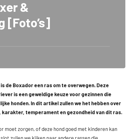
xer &
g [Foto’s]
n is de Boxador een ras om te overwegen. Deze
iever is een geweldige keuze voor gezinnen die
jke honden. In dit artikel zullen we het hebben over
k, karakter, temperament en gezondheid van dit ras.
or moet zorgen, of deze hond goed met kinderen kan
 slot zullen we kijken naar andere rassen die