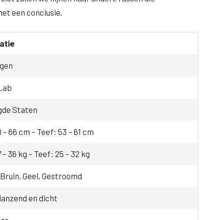
met een conclusie.
atie
ngen
Lab
gde Staten
 – 66 cm – Teef: 53 – 61 cm
 – 36 kg – Teef: 25 – 32 kg
 Bruin, Geel, Gestroomd
lanzend en dicht