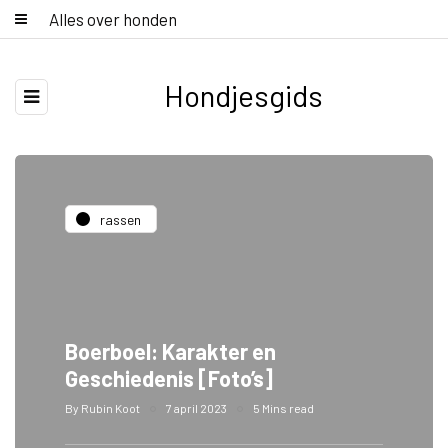
Alles over honden
Hondjesgids
rassen
Boerboel: Karakter en
Geschiedenis [Foto’s]
By
Rubin Koot
7 april 2023
5 Mins read