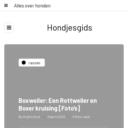
Alles over honden
Hondjesgids
rassen
Boxweiler: Een Rottweiler en
Boxer kruising [Foto’s]
By
Rubin Koot
8 april 2023
3 Mins read