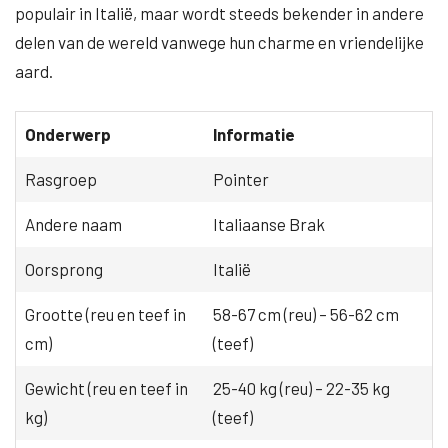
populair in Italië, maar wordt steeds bekender in andere
delen van de wereld vanwege hun charme en vriendelijke
aard.
Onderwerp
Informatie
Rasgroep
Pointer
Andere naam
Italiaanse Brak
Oorsprong
Italië
Grootte (reu en teef in
58-67 cm (reu) – 56-62 cm
cm)
(teef)
Gewicht (reu en teef in
25-40 kg (reu) – 22-35 kg
kg)
(teef)