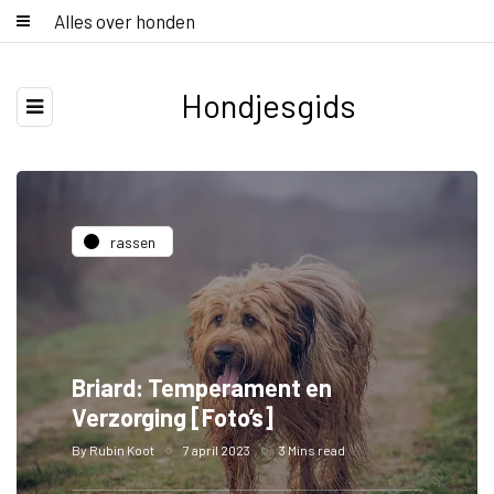
Alles over honden
Hondjesgids
rassen
Briard: Temperament en
Verzorging [Foto’s]
By
Rubin Koot
7 april 2023
3 Mins read