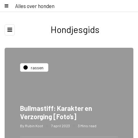
Alles over honden
Hondjesgids
rassen
Bullmastiff: Karakter en
Verzorging [Foto’s]
By
Rubin Koot
7 april 2023
3 Mins read