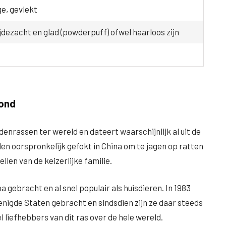
ge, gevlekt
jdezacht en glad (powderpuff) ofwel haarloos zijn
hond
enrassen ter wereld en dateert waarschijnlijk al uit de
den oorspronkelijk gefokt in China om te jagen op ratten
len van de keizerlijke familie.
 gebracht en al snel populair als huisdieren. In 1983
nigde Staten gebracht en sindsdien zijn ze daar steeds
 liefhebbers van dit ras over de hele wereld.