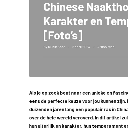
Chinese Naakth
Karakter en Te
[Foto’s]
By
Rubin Koot
8 april 2023
4 Mins read
Als je op zoek bent naar een unieke en fasc
eens de perfecte keuze voor jou kunnen zijn. 
duizenden jaren lang een populair ras in Chi
over de hele wereld veroverd. In dit artikel z
hun uiterlijk en karakter, hun temperament e