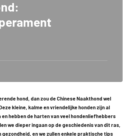
ond:
mperament
inerende hond, dan zou de Chinese Naakthond wel
Deze kleine, kalme en vriendelijke honden zijn al
na en hebben de harten van veel hondenliefhebbers
ullen we dieper ingaan op de geschiedenis van dit ras,
n gezondheid, en we zullen enkele praktische tips