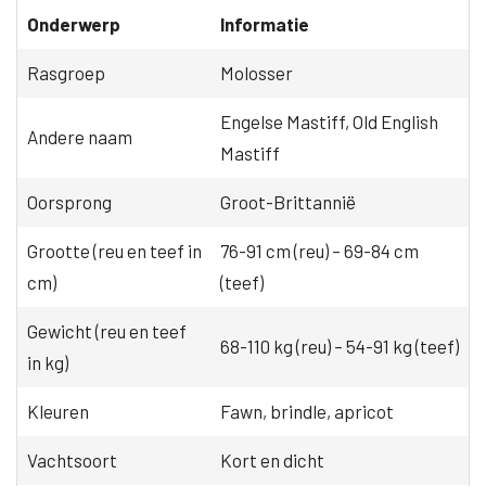
Onderwerp
Informatie
Rasgroep
Molosser
Engelse Mastiff, Old English
Andere naam
Mastiff
Oorsprong
Groot-Brittannië
Grootte (reu en teef in
76-91 cm (reu) – 69-84 cm
cm)
(teef)
Gewicht (reu en teef
68-110 kg (reu) – 54-91 kg (teef)
in kg)
Kleuren
Fawn, brindle, apricot
Vachtsoort
Kort en dicht