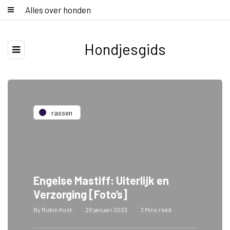
Alles over honden
Hondjesgids
rassen
Engelse Mastiff: Uiterlijk en
Verzorging [Foto’s]
By
Rubin Koot
20 januari 2023
3 Mins read