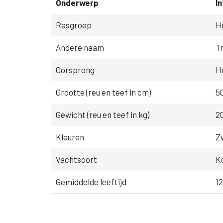
Onderwerp
I
Rasgroep
H
Andere naam
Tr
Oorsprong
H
Grootte (reu en teef in cm)
50
Gewicht (reu en teef in kg)
20
Kleuren
Zw
Vachtsoort
Ko
Gemiddelde leeftijd
12