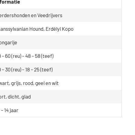
nformatie
erdershonden en Veedrijvers
anssylvanian Hound, Erdélyi Kopo
ongarije
 – 60 (reu) – 48 – 58 (teef)
 – 30 (reu) – 18 – 25 (teef)
art, grijs, rood, geel en wit
rt, dicht, glad
 – 14 jaar