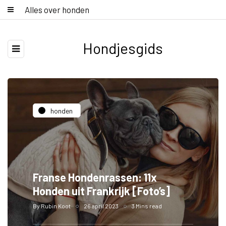
Alles over honden
Hondjesgids
honden
Franse Hondenrassen: 11x
Honden uit Frankrijk [Foto’s]
By
Rubin Koot
26 april 2023
3 Mins read