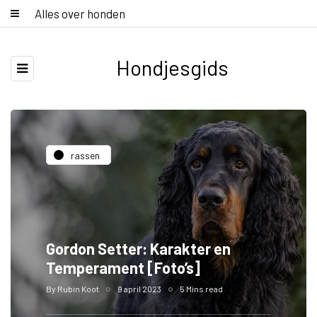
Alles over honden
Hondjesgids
rassen
Gordon Setter: Karakter en
Temperament [Foto’s]
By
Rubin Koot
9 april 2023
5 Mins read