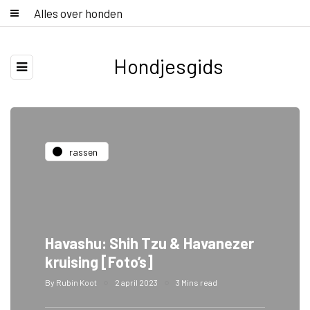
Alles over honden
Hondjesgids
rassen
Havashu: Shih Tzu & Havanezer
kruising [Foto’s]
By
Rubin Koot
2 april 2023
3 Mins read