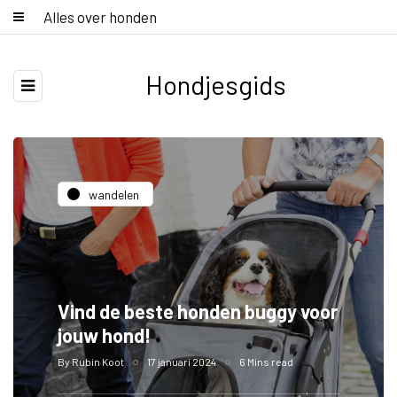
Alles over honden
Hondjesgids
wandelen
Vind de beste honden buggy voor
jouw hond!
By
Rubin Koot
17 januari 2024
6 Mins read