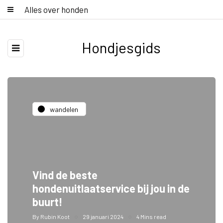
Alles over honden
Hondjesgids
wandelen
Vind de beste
hondenuitlaatservice bij jou in de
buurt!
By
Rubin Koot
29 januari 2024
4 Mins read