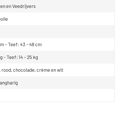
n en Veedrijvers
olie
cm – Teef: 43 – 48 cm
g – Teef: 14 – 25 kg
, rood, chocolade, crème en wit
langharig