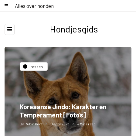
Alles over honden
Hondjesgids
rassen
Koreaanse Jindo: Karakter en
Temperament [Foto’s]
By
Rubin Koot
11 april 2023
4 Mins read