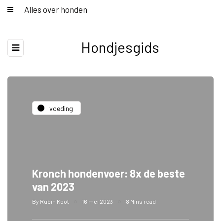
Alles over honden
Hondjesgids
voeding
Kronch hondenvoer: 8x de beste
van 2023
By
Rubin Koot
16 mei 2023
8 Mins read