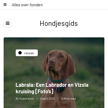
Alles over honden
Hondjesgids
rassen
Labrala: Een Labrador en Vizsla
kruising [Foto’s]
By
Rubin Koot
2 april 2023
5 Mins read