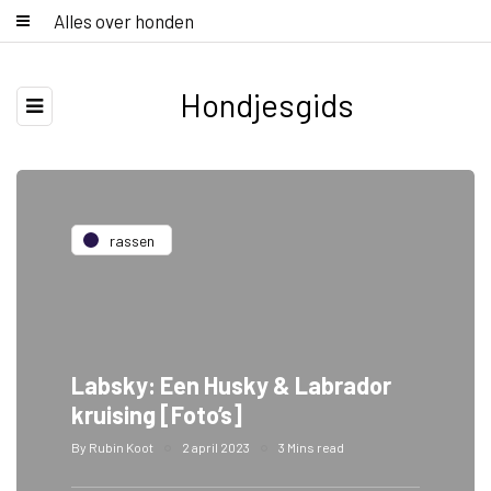
Alles over honden
Hondjesgids
rassen
Labsky: Een Husky & Labrador
kruising [Foto’s]
By
Rubin Koot
2 april 2023
3 Mins read