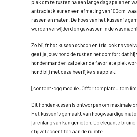
plek om te rusten na een lange dag spelen en 
antracietkleur en een afmeting van 100cm, waar
rassen en maten. De hoes van het kussen is ge
worden verwijderd en gewassen in de wasmachi
Zo blijft het kussen schoon en fris, ook na veel
geef je jouw hond de rust en het comfort dat hij 
hondenmand en zal zeker de favoriete plek wor
hond blij met deze heerlijke slaapplek!
[content-egg module=Offer template=item limi
Dit hondenkussen is ontworpen om maximale ont
Het kussen is gemaakt van hoogwaardige materi
jarenlang van kan genieten. De elegante bruine k
stijlvol accent toe aan de ruimte.