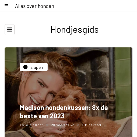
Alles over honden
Hondjesgids
slapen
Madison hondenkussen: 8x de
beste van 2023
By
Rubin Koot
28 maart 2023
6 Mins read